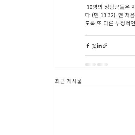
 10명의 정탐군들은 자기들의 부정적인 견해를 관철시키기 위하여 오히려 가나안 땅을 악평하였
다 (민 13:32).
도록 또 다른 부정적인
최근 게시물