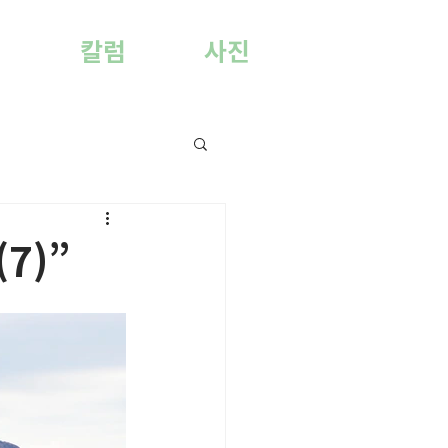
양
칼럼
사진
7)”