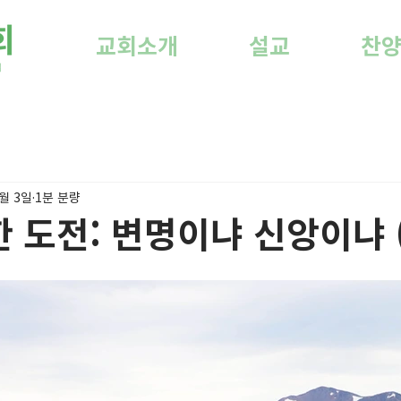
교회소개
설교
찬
8월 3일
1분 분량
 도전: 변명이냐 신앙이냐 (